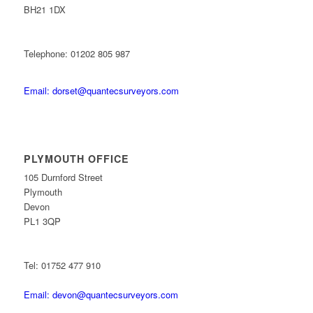
BH21 1DX
Telephone: 01202 805 987
Email: dorset@quantecsurveyors.com
PLYMOUTH OFFICE
105 Durnford Street
Plymouth
Devon
PL1 3QP
Tel: 01752 477 910
Email: devon@quantecsurveyors.com